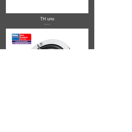
TH uno
TH K2 II A Coro