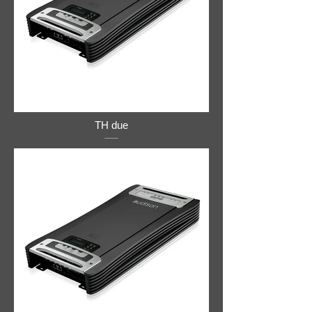
TH due