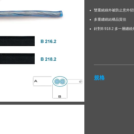
雙重絕綠外被防止意外切
多重纏繞結構品質佳
針對B 918.2 多一層
規格