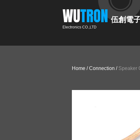
​WU
TRON​​
伍創電
Electronics CO.,LTD
Home
/
Connection
/
Speaker 