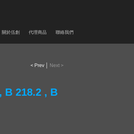
關於伍創
代理商品
聯絡我們
< Prev
│
Next >
, B 218.2 , B