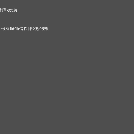
割導致短路
纏繞外被有助於噪音抑制和便於安裝