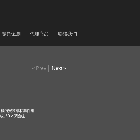
關於伍創
代理商品
聯絡我們
< Prev
│
Next >
0
擴大機的安裝線材套件組
線, 60 A保險絲