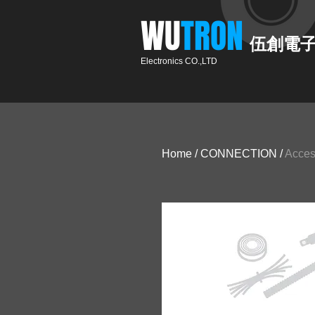
​WU
TRON​​
伍創電
Electronics CO.,LTD
Home
/
CONNECTION
/
Acces