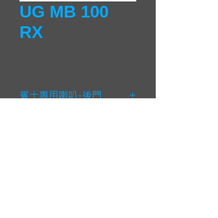
UG MB 100
RX
賓士專用喇叭-後門
高音尺寸
: 15 mm (0.6 in.)
低音尺寸
: 100 mm (4 in)
承受功率
: 50 W
靈敏度
: 88 dB
CONTACT
阻抗
: 4 Ω
22151新北市汐止區福德三路365號5樓
電話：02-2694-2168
傳真：02-2694-2398
Email:
Chris.huang@wutron.com.tw
Copyrights (c) 2018 WUTRON Electronics all rights reserved.