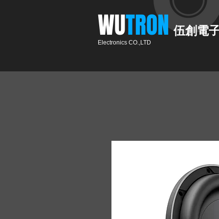
​WU
TRON​​
伍創電
Electronics CO.,LTD