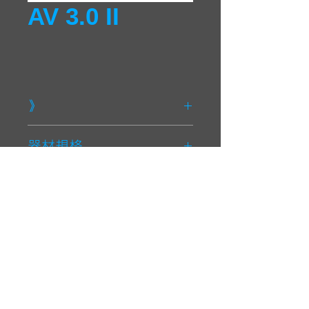
AV 3.0 II
》
中音單體喇叭
器材規格
尺寸
70mm (3 in)
最大承受功率
100W
CONTACT
連續承受功率
50W
22151新北市汐止區福德三路365號5樓
電話：02-2694-2168
傳真：02-2694-2398
頻率響應
160 - 13000 Hz
Email:
Chris.huang@wutron.com.tw
靈敏感
90 dB