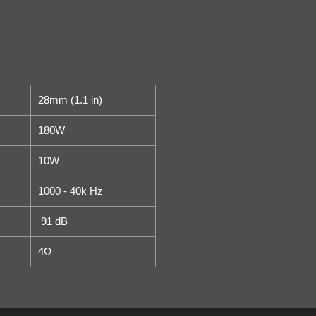
28mm (1.1 in)
180W
10W
1000 - 40k Hz
91 dB
4Ω