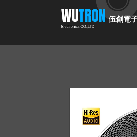
​WU
TRON​​
伍創電
Electronics CO.,LTD