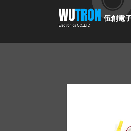
​WU
TRON​​
伍創電
Electronics CO.,LTD